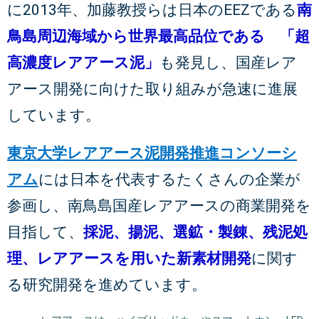
に2013年、加藤教授らは日本のEEZである
南
鳥島周辺海域から世界最高品位である 「超
高濃度レアアース泥」
も発見し、国産レア
アース開発に向けた取り組みが急速に進展
しています。
東京大学レアアース泥開発推進コンソーシ
アム
には日本を代表するたくさんの企業が
参画し、南鳥島国産レアアースの商業開発を
目指して、
採泥、揚泥、選鉱・製錬、残泥処
理、レアアースを用いた新素材開発
に関す
る研究開発を進めています。